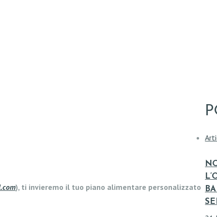
P
Arti
NO
L’
l.com
), ti invieremo il tuo piano alimentare personalizzato
BA
SE