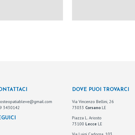
ONTATTACI
DOVE PUOI TROVARCI
osteopatiableve@gmail.com
Via Vincenzo Bellini, 26
9 3430142
73033
Corsano
LE
Piazza L. Ariosto
EGUICI
73100
Lecce
LE
Via Luigi Cadorna, 103