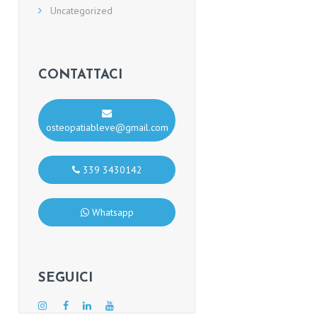
Uncategorized
CONTATTACI
osteopatiableve@gmail.com
339 3430142
Whatsapp
SEGUICI