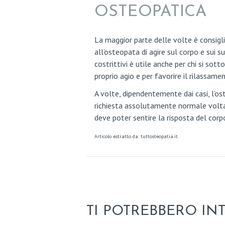
L
OSTEOPATICA
O
La maggior parte delle volte è consigl
G
all’osteopata di agire sul corpo e sui s
costrittivi è utile anche per chi si so
I
proprio agio e per favorire il rilassam
A
A volte, dipendentemente dai casi, l’os
richiesta assolutamente normale volta 
T
deve poter sentire la risposta del corp
R
Articolo estratto da: tuttosteopatia.it
A
T
T
TI POTREBBERO IN
A