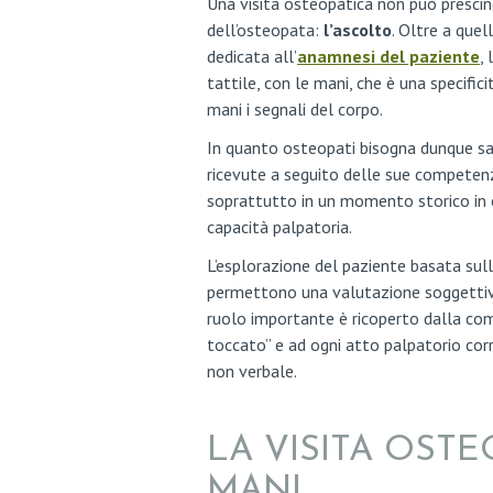
H
Una visita osteopatica non può prescind
dell’osteopata:
l’ascolto
. Oltre a que
O
dedicata all’
anamnesi del paziente
,
tattile, con le mani, che è una specific
M
mani i segnali del corpo.
E
In quanto osteopati bisogna dunque sap
ricevute a seguito delle sue competenze
O
soprattutto in un momento storico in c
capacità palpatoria.
S
L’esplorazione del paziente basata sul
T
permettono una valutazione soggettiva 
ruolo importante è ricoperto dalla com
E
toccato” e ad ogni atto palpatorio cor
non verbale.
O
P
LA VISITA OSTE
A
MANI