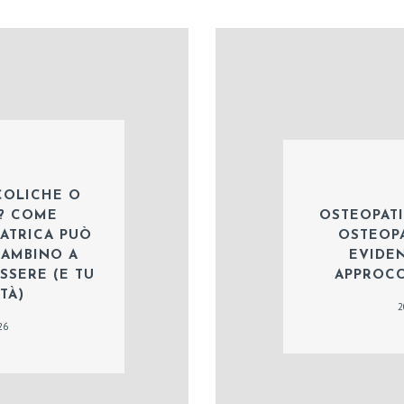
COLICHE O
”? COME
OSTEOPATI
IATRICA PUÒ
OSTEOPA
BAMBINO A
EVIDEN
SSERE (E TU
APPROCC
TÀ)
2
26