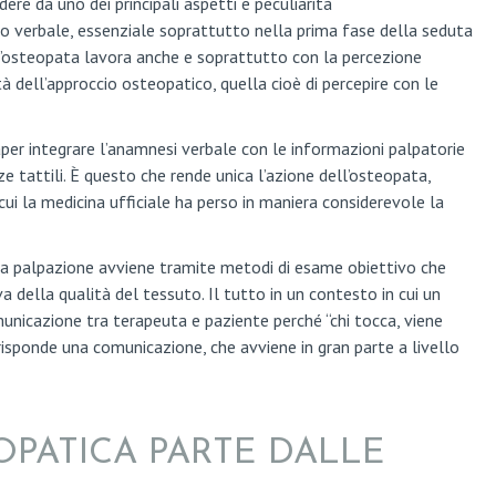
ere da uno dei principali aspetti e peculiarità
llo verbale, essenziale soprattutto nella prima fase della seduta
 l’osteopata lavora anche e soprattutto con la percezione
ità dell’approccio osteopatico, quella cioè di percepire con le
er integrare l’anamnesi verbale con le informazioni palpatorie
 tattili. È questo che rende unica l’azione dell’osteopata,
ui la medicina ufficiale ha perso in maniera considerevole la
la palpazione avviene tramite metodi di esame obiettivo che
della qualità del tessuto. Il tutto in un contesto in cui un
unicazione tra terapeuta e paziente perché “chi tocca, viene
risponde una comunicazione, che avviene in gran parte a livello
OPATICA PARTE DALLE