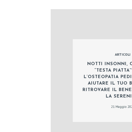
M
E
N
T
ARTICOLI
I
NOTTI INSONNI, 
&
“TESTA PIATTA
L’OSTEOPATIA PED
S
AIUTARE IL TUO 
RITROVARE IL BENE
E
LA SERENI
R
21 Maggio 20
V