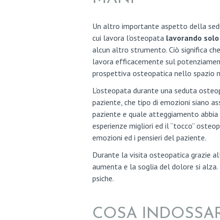
T
Un altro importante aspetto della sed
I
cui lavora l’osteopata
lavorando solo
alcun altro strumento. Ciò significa ch
A
lavora efficacemente sul potenziamento
prospettiva osteopatica nello spazio 
P
L’osteopata durante una seduta osteopa
O
paziente, che tipo di emozioni siano as
paziente e quale atteggiamento abbia s
S
esperienze migliori ed il “tocco” osteop
emozioni ed i pensieri del paziente.
T
Durante la visita osteopatica grazie all
U
aumenta e la soglia del dolore si alza. 
psiche.
R
O
COSA INDOSSAR