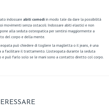
iato indossare
abiti comodi
in modo tale da dare la possibilità
uoi movimenti senza ostacoli. Indossare abiti elastici e non
ttopone alla seduta osteopatica per sentirsi maggiormente a
ento del corpo e della mente.
teopata può chiedere di togliere la maglietta o il jeans, è una
a facilitare il trattamento. L’osteopata durante la seduta
o e può farlo solo se le mani sono a contatto diretto col corpo.
TERESSARE