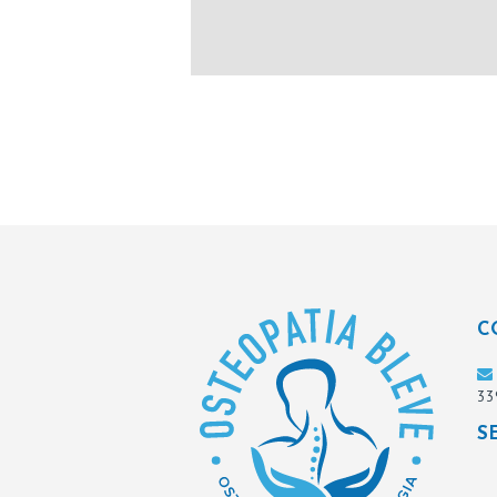
I
Z
I
B
L
O
G
C
C
O
33
N
S
T