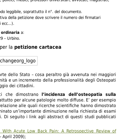
do leggibile, soprattutto il n°. del documento.
tiva della petizione dove scrivere il numero dei firmatari
ci ecc…).
 ordinaria
a:
9 – Urbino.
per la
petizione cartacea
rte dello Stato – cosa peraltro già avvenuta nei maggiori
ità e un incremento della professionalità degli Osteopati
ggio dei cittadini.
fici che dimostrano
l’incidenza dell’osteopatia sulla
attutto per alcune patologie molto diffuse. E’ per esempio
 relazione alle quali ricerche scientifiche hanno dimostrato
minato un’importante diminuzione nella richiesta di esami
. Di seguito i link agli abstract di questi studi pubblicati
ts With Acute Low Back Pain: A Retrospective Review of
– April 2009);