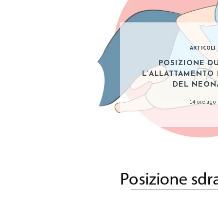
A
T
ARTICOLI
R
POSIZIONE D
L’ALLATTAMENTO 
A
DEL NEON
T
14 ore ago
T
A
M
E
N