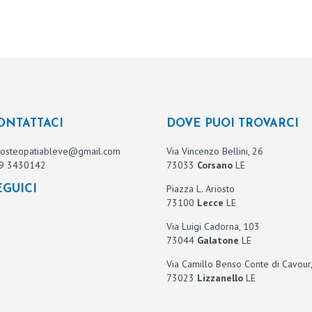
ONTATTACI
DOVE PUOI TROVARCI
osteopatiableve@gmail.com
Via Vincenzo Bellini, 26
9 3430142
73033
Corsano
LE
Piazza L. Ariosto
EGUICI
73100
Lecce
LE
Via Luigi Cadorna, 103
73044
Galatone
LE
Via Camillo Benso Conte di Cavour,
73023
Lizzanello
LE