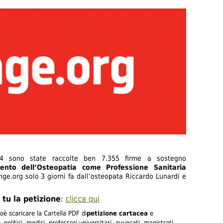
4 sono state raccolte ben 7.355 firme a sostegno
mento dell’Osteopatia come Professione Sanitaria
nge.org solo 3 giorni fa dall’osteopata Riccardo Lunardi e
tu la petizione
:
clicca qui
ioè scaricare la Cartella PDF di
petizione cartacea
e
politici, medici, professori universitari, avvocati, magistrati,