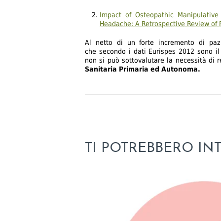
P
Impact of Osteopathic Manipulative
Headache: A Retrospective Review of 
O
Al netto di un forte incremento di pazi
S
che secondo i dati Eurispes 2012 sono il
non si può sottovalutare la necessità di
T
Sanitaria Primaria ed Autonoma.
U
R
O
TI POTREBBERO IN
L
O
G
I