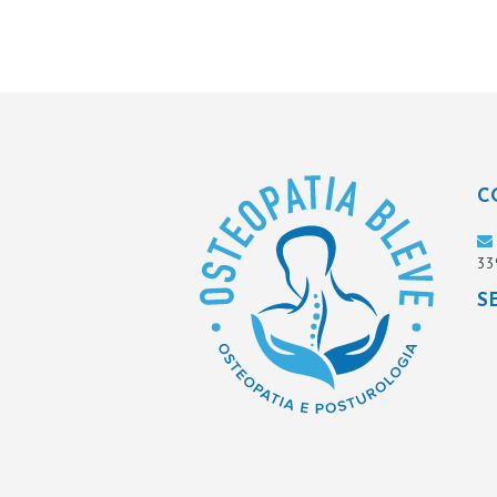
T
I
&
S
E
C
R
33
V
S
I
Z
I
B