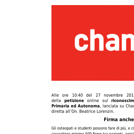
H
Alle ore 10:40 del 27 novembre 201
della
petizione
online sul
riconosci
O
Primaria ed Autonoma
, lanciata su Cha
diretta all’On. Beatrice Lorenzin.
M
Firma anche 
E
Gli osteopati e studenti possono fare di più, e c
raccogliere minimo 500 firme tra pazienti, amici, 