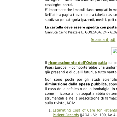
casalinghe, operai.
O
E’ importante che i moduli siano compilati in mo
Nell’ultima pagina troverete una tabella riassun
S
suddiviso per categoria (pazienti, medici, politi
La cartella deve essere spedita con posta
T
Gianluca Ceino Piazzale E. GONZAGA, 24 – 6102
Scarica il pdf
E
O
P
Il
riconoscimento dell’Osteopatia
da pa
Paesi Europei – comporterebbe una uniform
già presenti e di quelli futuri, a tutto vanta
A
Non sono pochi poi gli studi scienti
T
diminuzione della spesa pubblica
, sopr
il caso della cefalea o della lombalgia, in
come il ricorso all’osteopatia abbia deter
I
strumentali e nella prescrizione di farmaci
sulla rivista JAOA:
A
Estimating Cost of Care for Patien
Patient Records
(JAOA – Vol 109, No 4 