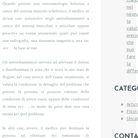
Quando persiste una sintomatologia dolorosa a
nel
carico del sistema muscolo-scheletrico, il medico in
neon
alcuni casi sottoscrive degli antiinfiammatori a
la
carico del sistema muscolare e articolare oppure
valut
prescrive un esame strumentale quale può essere
prec
una radiografia, una risonanza magnetica, una tac
che
ecc… in base ai casi.
può
fare
Gli antiinfiammatori servono ad alleviare il dolore
la
e disinfiammare la zona che si trova in uno stato di
diffe
flogosi; nel caso invece, dell’esame strumentale, si
valuta la condizione in dettaglio del problema che
CATEG
persiste la persona, si possono valutare delle
condizioni di artrosi ossea, oppure delle condizioni
Artico
di ernia ecc…., in modo da poter dare una cura
Fitot
mirata per quel problema.
Unca
In altri casi, invece, il medico può destinare la
persona ad effettuare dei trattamenti di
CONTA