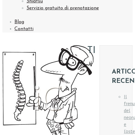
Shiatsu
Servizio gratuito di prenotazione
Blog
Contatti
TI
ARTIC
RECEN
Il
frenu
del
neon
e
l’ost