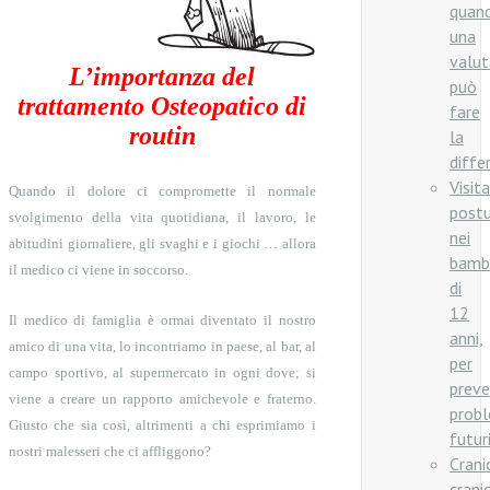
quan
una
valut
L’importanza del
può
trattamento Osteopatico di
fare
routin
la
diffe
Visita
Quando il dolore ci compromette il normale
postu
svolgimento della vita quotidiana, il lavoro, le
nei
abitudini giornaliere, gli svaghi e i giochi … allora
bambi
il medico ci viene in soccorso.
di
12
Il medico di famiglia è ormai diventato il nostro
anni,
amico di una vita, lo incontriamo in paese, al bar, al
per
campo sportivo, al supermercato in ogni dove; si
preve
viene a creare un rapporto amichevole e fraterno.
probl
Giusto che sia così, altrimenti a chi esprimiamo i
futuri
nostri malesseri che ci affliggono?
Crani
crani