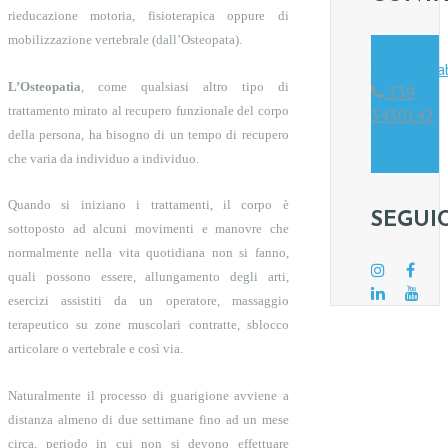
rieducazione motoria, fisioterapica oppure di
mobilizzazione vertebrale (dall’Osteopata).
osteopati
L’Osteopatia
, come qualsiasi altro tipo di
339
trattamento mirato al recupero funzionale del corpo
3430142
della persona, ha bisogno di un tempo di recupero
Whatsapp
che varia da individuo a individuo.
Quando si iniziano i trattamenti, il corpo è
SEGUIC
sottoposto ad alcuni movimenti e manovre che
normalmente nella vita quotidiana non si fanno,
quali possono essere, allungamento degli arti,
esercizi assistiti da un operatore, massaggio
terapeutico su zone muscolari contratte, sblocco
articolare o vertebrale e così via.
Naturalmente il processo di guarigione avviene a
distanza almeno di due settimane fino ad un mese
circa, periodo in cui non si devono effettuare