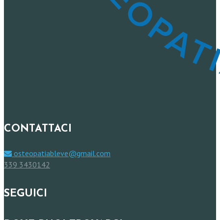
CONTATTACI
osteopatiableve@gmail.com
339 3430142
SEGUICI