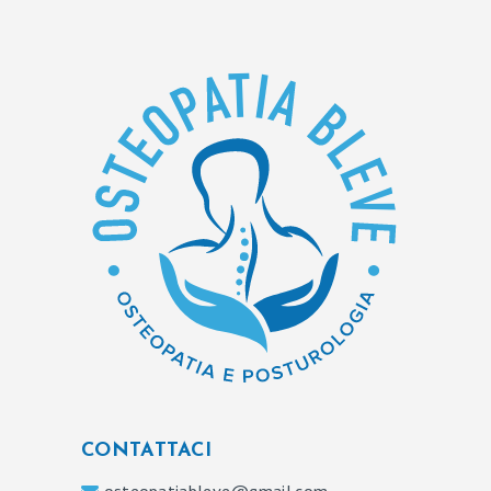
CONTATTACI
osteopatiableve@gmail.com