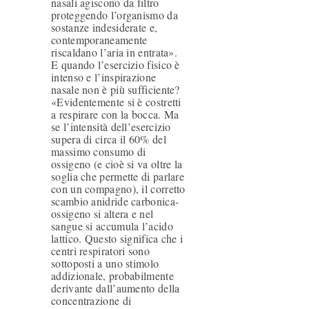
nasali agiscono da filtro
C
proteggendo l’organismo da
O
sostanze indesiderate e,
contemporaneamente
N
riscaldano l’aria in entrata».
E quando l’esercizio fisico è
T
intenso e l’inspirazione
A
nasale non è più sufficiente?
«Evidentemente si è costretti
T
a respirare con la bocca. Ma
se l’intensità dell’esercizio
T
supera di circa il 60% del
massimo consumo di
I
ossigeno (e cioè si va oltre la
soglia che permette di parlare
con un compagno), il corretto
scambio anidride carbonica-
ossigeno si altera e nel
sangue si accumula l’acido
lattico. Questo significa che i
centri respiratori sono
sottoposti a uno stimolo
addizionale, probabilmente
derivante dall’aumento della
concentrazione di