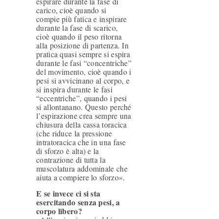
espirare durante la fase di
L
carico, cioè quando si
compie più fatica e inspirare
O
durante la fase di scarico,
cioè quando il peso ritorna
G
alla posizione di partenza. In
I
pratica quasi sempre si espira
durante le fasi “concentriche”
A
del movimento, cioè quando i
pesi si avvicinano al corpo, e
T
si inspira durante le fasi
“eccentriche”, quando i pesi
R
si allontanano. Questo perché
l’espirazione crea sempre una
A
chiusura della cassa toracica
T
(che riduce la pressione
intratoracica che in una fase
T
di sforzo è alta) e la
contrazione di tutta la
A
muscolatura addominale che
M
aiuta a compiere lo sforzo».
E
E se invece ci si sta
esercitando senza pesi, a
N
corpo libero?