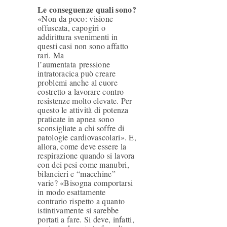
Le conseguenze quali sono?
E
«Non da poco: visione
O
offuscata, capogiri o
addirittura svenimenti in
P
questi casi non sono affatto
rari. Ma
A
l’aumentata pressione
intratoracica può creare
T
problemi anche al cuore
I
costretto a lavorare contro
resistenze molto elevate. Per
A
questo le attività di potenza
praticate in apnea sono
P
sconsigliate a chi soffre di
patologie cardiovascolari». E,
O
allora, come deve essere la
respirazione quando si lavora
S
con dei pesi come manubri,
T
bilancieri e “macchine”
varie? «Bisogna comportarsi
U
in modo esattamente
contrario rispetto a quanto
R
istintivamente si sarebbe
O
portati a fare. Si deve, infatti,