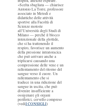
inspira, anziché espirare.
«Scelta sbagliata — chiarisce
Antonio La Torre, professore
associato in Metodi e
didattiche delle attività
sportive alla Facoltà di
Scienze motorie
all’Università degli Studi di
Milano — perché il blocco
intenzionale della glottide,
che si ha trattenendo il
respiro, favorisce un aumento
della pressione intratoracica
che può arrivare anche a
H
triplicarsi causando una
compressione delle vene e un
O
rallentamento del ritorno del
sangue verso il cuore. Un
M
rallentamento che si
E
traduce in una riduzione del
sangue in uscita, che può
O
divenire insufficiente a
ossigenare gli organi
S
periferici, cervello compreso
(vedi
I CONSIGLI
)
T