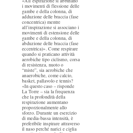
«All’espirazione si abbinano
T
i movimenti di flessione delle
I
gambe e della colonna, di
adduzione delle braccia (fase
&
concentrica) mentre
all’inspirazione si associano i
S
movimenti di estensione delle
gambe e della colonna, di
E
abduzione delle braccia (fase
R
eccentrica)». Come respirare
quando si praticano attività
V
aerobiche tipo ciclismo, corsa
di resistenza, nuoto o
I
“miste”, sia aerobiche che
anaerobiche, come calcio,
Z
basket, pallavolo e tennis?
I
«In questo caso – risponde
La Torre – sia la frequenza
B
che la profondità della
respirazione aumentano
L
proporzionalmente allo
sforzo. Durante un esercizio
O
di media-bassa intensità, è
G
preferibile inspirare attraverso
il naso perché narici e ciglia